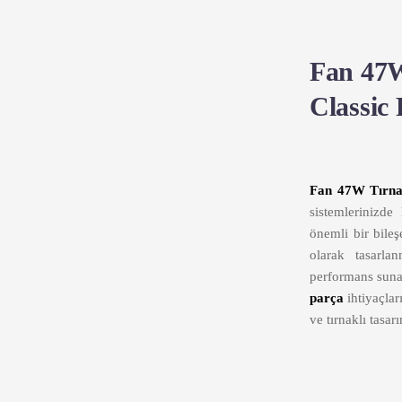
Fan 47W
Classic 
Fan 47W Tırnak
sistemlerinizde
önemli bir bile
olarak tasarla
performans suna
parça
ihtiyaçlar
ve tırnaklı tasar