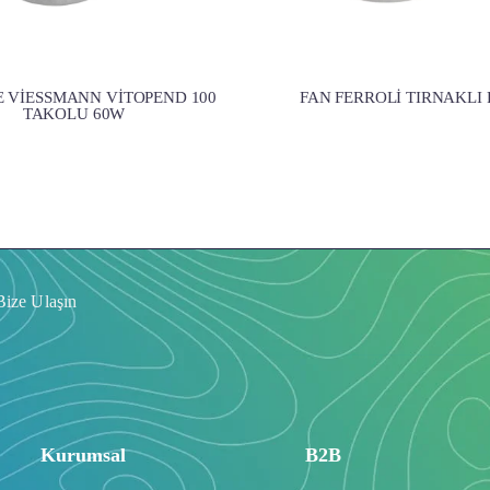
E VİESSMANN VİTOPEND 100
FAN FERROLİ TIRNAKLI 
TAKOLU 60W
Bize Ulaşın
Kurumsal
B2B