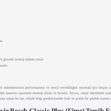
ma
ı ve güvenli montaj imkanı sunar
yumlu
i sistemlerinizin performansını ve enerji verimliliğini artırmak için birçok av
aklı tasarımı sayesinde montajı kolay ve hızlıdır. Ayrıca, enerji tüketimini aza
ı sunan bu fan, teknik bilgi gerektirmeden hızlı ve pratik bir şekilde monte ed
ir Bosch Classic Plus (Fime) Tercih E