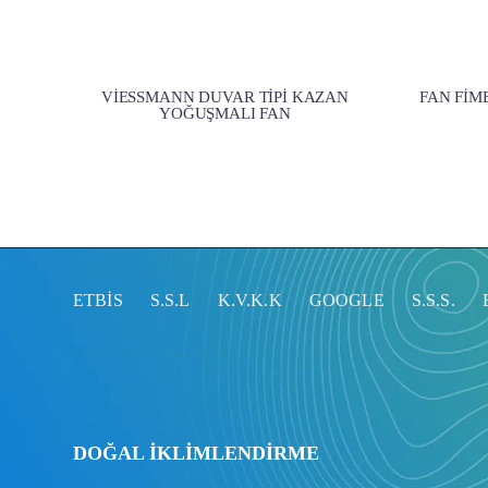
VİESSMANN DUVAR TİPİ KAZAN
FAN FİM
YOĞUŞMALI FAN
ETBİS
S.S.L
K.V.K.K
GOOGLE
S.S.S.
DOĞAL İKLİMLENDİRME