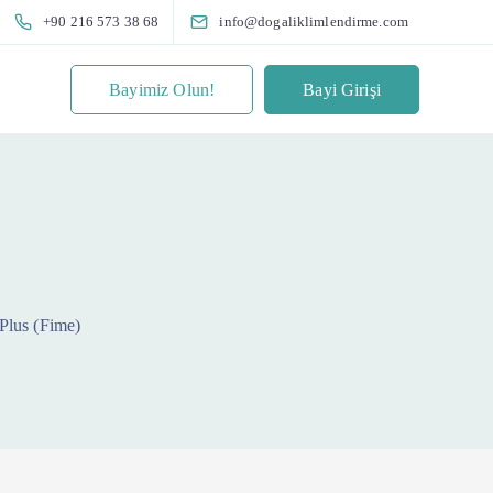
+90 216 573 38 68
info@dogaliklimlendirme.com
Bayimiz Olun!
Bayi Girişi
Plus (Fime)