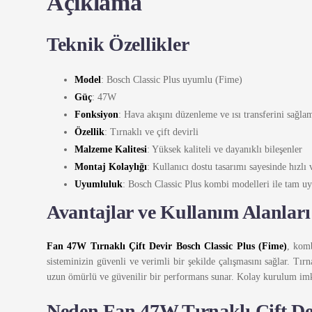
Açıklama
Teknik Özellikler
Model
: Bosch Classic Plus uyumlu (Fime)
Güç
: 47W
Fonksiyon
: Hava akışını düzenleme ve ısı transferini sağla
Özellik
: Tırnaklı ve çift devirli
Malzeme Kalitesi
: Yüksek kaliteli ve dayanıklı bileşenler
Montaj Kolaylığı
: Kullanıcı dostu tasarımı sayesinde hızl
Uyumluluk
: Bosch Classic Plus kombi modelleri ile tam u
Avantajlar ve Kullanım Alanları
Fan 47W Tırnaklı Çift Devir Bosch Classic Plus (Fime)
, komb
sisteminizin güvenli ve verimli bir şekilde çalışmasını sağlar. Tırn
uzun ömürlü ve güvenilir bir performans sunar. Kolay kurulum imkan
Neden Fan 47W Tırnaklı Çift Dev