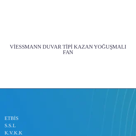
VİESSMANN DUVAR TİPİ KAZAN YOĞUŞMALI
FAN
ETBİS
S.S.L
K.V.K.K