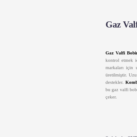
Gaz Val
Gaz Valfi Bobi
kontrol etmek iç
markaları için
üretilmiştir. U
destekler.
Komb
bu gaz valfi bob
çeker.