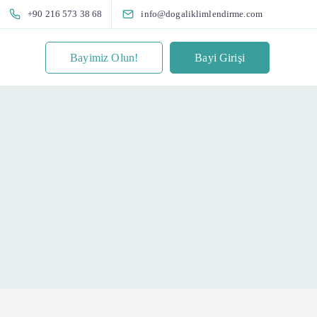
+90 216 573 38 68
info@dogaliklimlendirme.com
Bayimiz Olun!
Bayi Girişi