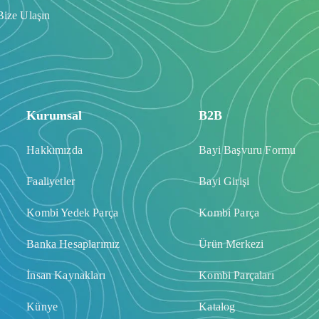
Bize Ulaşın
Kurumsal
B2B
Hakkımızda
Bayi Başvuru Formu
Faaliyetler
Bayi Girişi
Kombi Yedek Parça
Kombi Parça
Banka Hesaplarımız
Ürün Merkezi
İnsan Kaynakları
Kombi Parçaları
Künye
Katalog