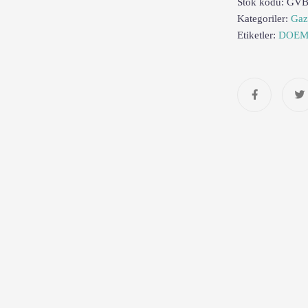
Stok kodu:
GVB
Kategoriler:
Gaz 
Etiketler:
DOE