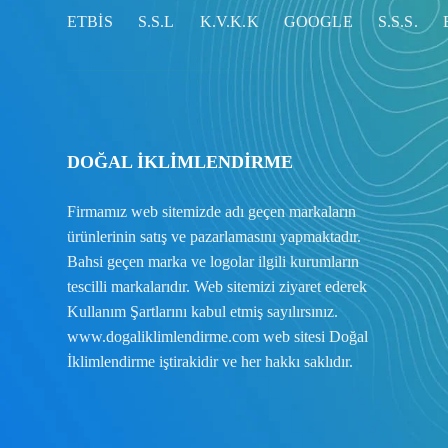
ETBİS
S.S.L
K.V.K.K
GOOGLE
S.S.S.
DOĞAL İKLİMLENDİRME
Firmamız web sitemizde adı geçen markaların
ürünlerinin satış ve pazarlamasını yapmaktadır.
Bahsi geçen marka ve logolar ilgili kurumların
tescilli markalarıdır. Web sitemizi ziyaret ederek
Kullanım Şartlarını
kabul etmiş sayılırsınız.
www.dogaliklimlendirme.com
web sitesi Doğal
İklimlendirme iştirakidir ve her hakkı saklıdır.