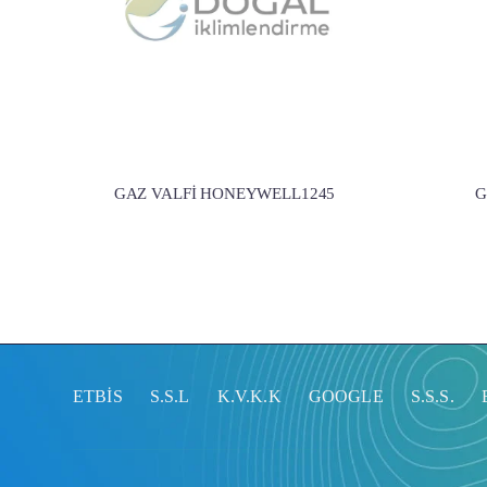
GAZ VALFİ HONEYWELL1245
G
ETBİS
S.S.L
K.V.K.K
GOOGLE
S.S.S.