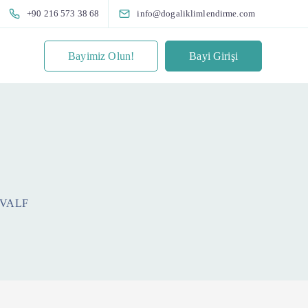
+90 216 573 38 68
info@dogaliklimlendirme.com
Bayimiz Olun!
Bayi Girişi
 VALF