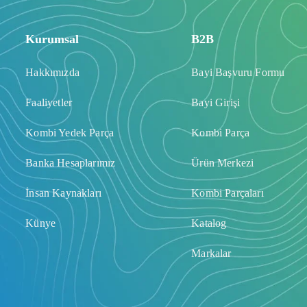
Kurumsal
B2B
Hakkımızda
Bayi Başvuru Formu
Faaliyetler
Bayi Girişi
Kombi Yedek Parça
Kombi Parça
Banka Hesaplarımız
Ürün Merkezi
İnsan Kaynakları
Kombi Parçaları
Künye
Katalog
Markalar