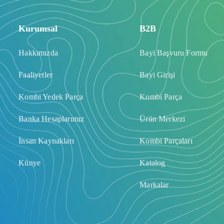
Kurumsal
B2B
Hakkımızda
Bayi Başvuru Formu
Faaliyetler
Bayi Girişi
Kombi Yedek Parça
Kombi Parça
Banka Hesaplarımız
Ürün Merkezi
İnsan Kaynakları
Kombi Parçaları
Künye
Katalog
Markalar