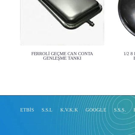
FERROLİ GEÇME CAN CONTA
1/2 8
GENLEŞME TANKI
ETBİS
S.S.L
K.V.K.K
GOOGLE
S.S.S.