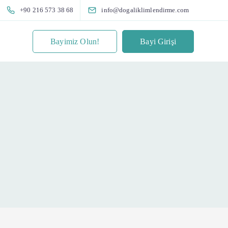
+90 216 573 38 68
info@dogaliklimlendirme.com
Bayimiz Olun!
Bayi Girişi