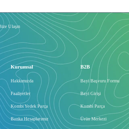
Bize Ulaşın
Kurumsal
B2B
Hakkımızda
Bayi Başvuru Formu
Faaliyetler
Bayi Girişi
Kombi Yedek Parça
Kombi Parça
Banka Hesaplarımız
Ürün Merkezi