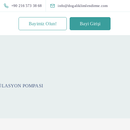
+90 216 573 38 68
info@dogaliklimlendirme.com
Bayimiz Olun!
Bayi Girişi
KÜLASYON POMPASI