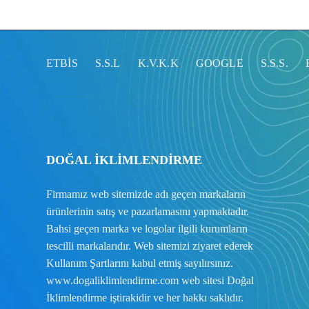
ETBİS
S.S.L
K.V.K.K
GOOGLE
S.S.S.
DOĞAL İKLİMLENDİRME
Firmamız web sitemizde adı geçen markaların
ürünlerinin satış ve pazarlamasını yapmaktadır.
Bahsi geçen marka ve logolar ilgili kurumların
tescilli markalarıdır. Web sitemizi ziyaret ederek
Kullanım Şartlarını
kabul etmiş sayılırsınız.
www.dogaliklimlendirme.com
web sitesi Doğal
İklimlendirme iştirakidir ve her hakkı saklıdır.