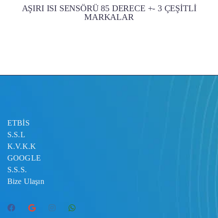
AŞIRI ISI SENSÖRÜ 85 DERECE +- 3 ÇEŞİTLİ
MARKALAR
ETBİS
S.S.L
K.V.K.K
GOOGLE
S.S.S.
Bize Ulaşın