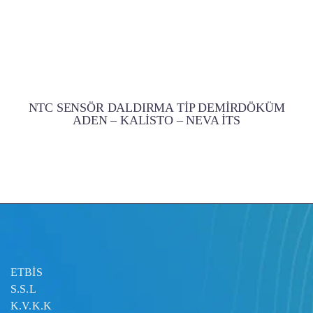
NTC SENSÖR DALDIRMA TİP DEMİRDÖKÜM
ADEN – KALİSTO – NEVA İTS
ETBİS
S.S.L
K.V.K.K