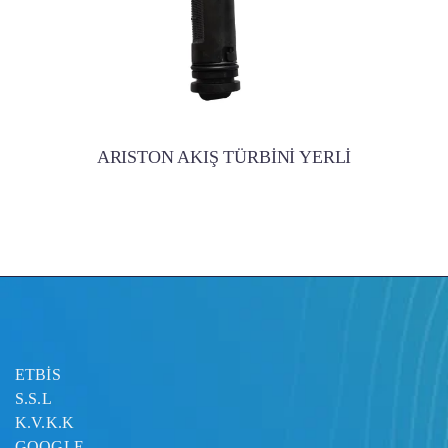
ARISTON AKIŞ TÜRBİNİ YERLİ
ETBİS
S.S.L
K.V.K.K
GOOGLE