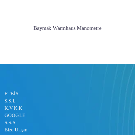
Baymak Warmhaus Manometre
ETBİS
S.S.L
K.V.K.K
GOOGLE
S.S.S.
Bize Ulaşın