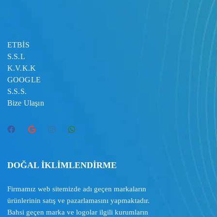
ETBİS
S.S.L
K.V.K.K
GOOGLE
S.S.S.
Bize Ulaşın
DOĞAL İKLİMLENDİRME
Firmamız web sitemizde adı geçen markaların
ürünlerinin satış ve pazarlamasını yapmaktadır.
Bahsi geçen marka ve logolar ilgili kurumların