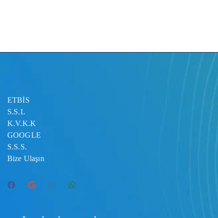
ETBİS
S.S.L
K.V.K.K
GOOGLE
S.S.S.
Bize Ulaşın