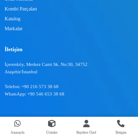
Kombi Parçaları
Katalog
Markalar
İletişim
İçerenköy, Merkez Cami Sk. No:30, 34752
Ataşehir/İstanbul
Telefon:
+90 216 573 38 68
WhatsApp:
+90 546 653 38 68
Doğal İklimlendirme ™ | 2024
Anasayfa
Ürünler
Bayilere Özel
İletişim