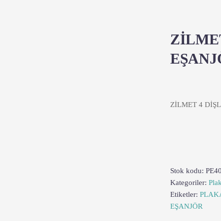
ZİLMET
EŞANJ
ZİLMET 4 DİŞ
Stok kodu:
PE4
Kategoriler:
Pla
Etiketler:
PLAK
EŞANJÖR