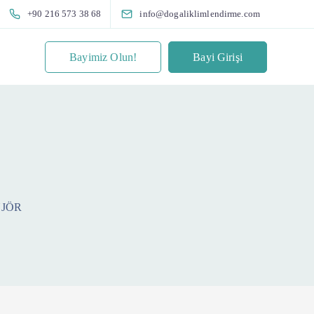
+90 216 573 38 68
info@dogaliklimlendirme.com
Bayimiz Olun!
Bayi Girişi
NJÖR