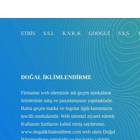
ETBİS
S.S.L
K.V.K.K
GOOGLE
S.S.S.
DOĞAL İKLİMLENDİRME
Firmamız web sitemizde adı geçen markaların
ürünlerinin satış ve pazarlamasını yapmaktadır.
Bahsi geçen marka ve logolar ilgili kurumların
tescilli markalarıdır. Web sitemizi ziyaret ederek
Kullanım Şartlarını
kabul etmiş sayılırsınız.
www.dogaliklimlendirme.com
web sitesi Doğal
İklimlendirme iştirakidir ve her hakkı saklıdır.