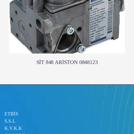
SİT 848 ARİSTON 0848123
ETBİS
S.S.L
K.V.K.K