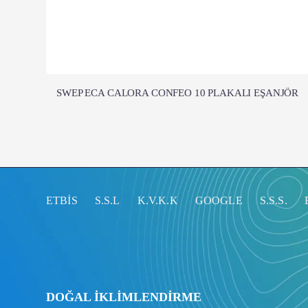
SWEP ECA CALORA CONFEO 10 PLAKALI EŞANJÖR
ETBİS
S.S.L
K.V.K.K
GOOGLE
S.S.S.
DOĞAL İKLİMLENDİRME