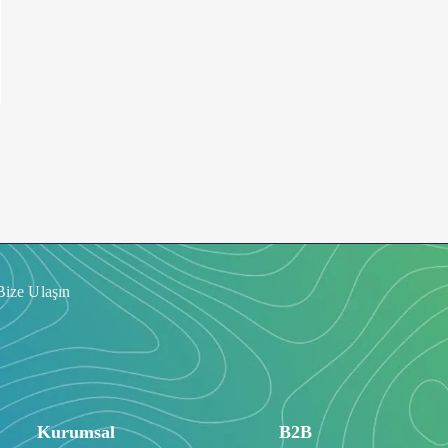
Bize Ulaşın
Kurumsal
B2B