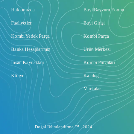
Hakkımızda
Bayi Başvuru Formu
Faaliyetler
Bayi Girişi
Kombi Yedek Parça
Kombi Parça
Banka Hesaplarımız
Ürün Merkezi
İnsan Kaynakları
Kombi Parçaları
Künye
Katalog
Markalar
Doğal İklimlendirme ™ | 2024