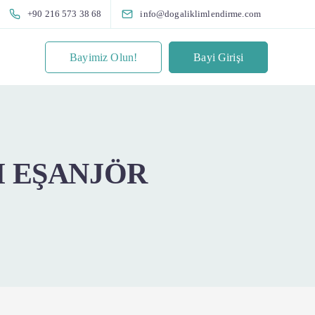
+90 216 573 38 68
info@dogaliklimlendirme.com
Bayimiz Olun!
Bayi Girişi
I EŞANJÖR