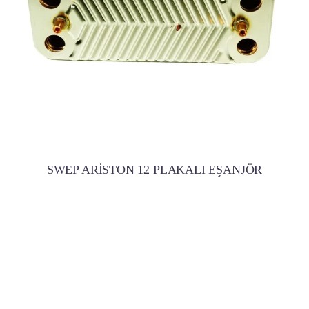
SWEP ARİSTON 12 PLAKALI EŞANJÖR