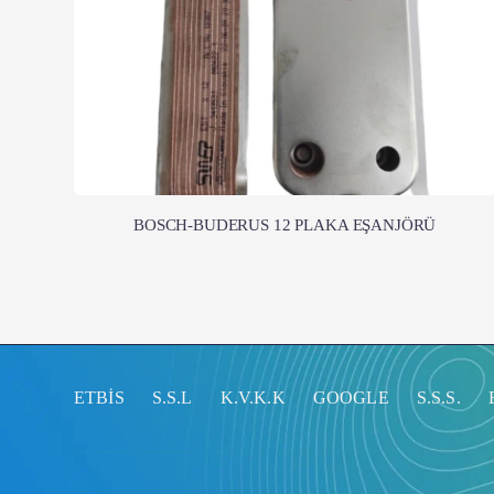
BOSCH-BUDERUS 12 PLAKA EŞANJÖRÜ
ETBİS
S.S.L
K.V.K.K
GOOGLE
S.S.S.