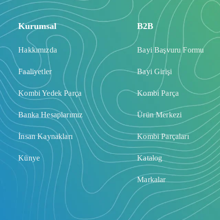
Kurumsal
B2B
Hakkımızda
Bayi Başvuru Formu
Faaliyetler
Bayi Girişi
Kombi Yedek Parça
Kombi Parça
Banka Hesaplarımız
Ürün Merkezi
İnsan Kaynakları
Kombi Parçaları
Künye
Katalog
Markalar