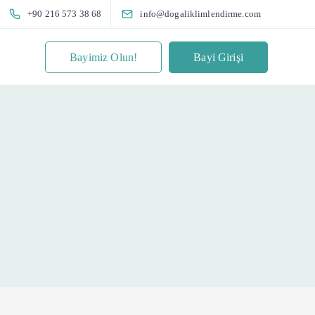
+90 216 573 38 68
info@dogaliklimlendirme.com
Bayimiz Olun!
Bayi Girişi