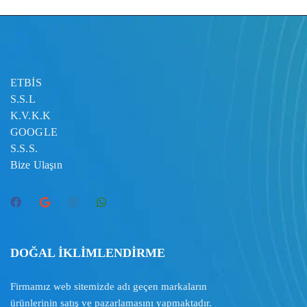
ETBİS
S.S.L
K.V.K.K
GOOGLE
S.S.S.
Bize Ulaşın
DOĞAL İKLİMLENDİRME
Firmamız web sitemizde adı geçen markaların
ürünlerinin satış ve pazarlamasını yapmaktadır.