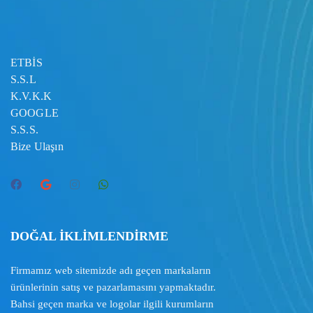
ETBİS
S.S.L
K.V.K.K
GOOGLE
S.S.S.
Bize Ulaşın
DOĞAL İKLİMLENDİRME
Firmamız web sitemizde adı geçen markaların
ürünlerinin satış ve pazarlamasını yapmaktadır.
Bahsi geçen marka ve logolar ilgili kurumların