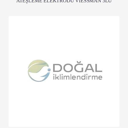
ATEŞLEME ELEKTRODU VİESSMAN 3LÜ