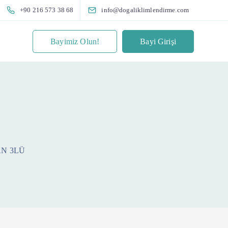
+90 216 573 38 68
info@dogaliklimlendirme.com
Bayimiz Olun!
Bayi Girişi
N 3LÜ