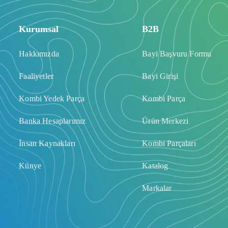
Kurumsal
B2B
Hakkımızda
Bayi Başvuru Formu
Faaliyetler
Bayi Girişi
Kombi Yedek Parça
Kombi Parça
Banka Hesaplarımız
Ürün Merkezi
İnsan Kaynakları
Kombi Parçaları
Künye
Katalog
Markalar