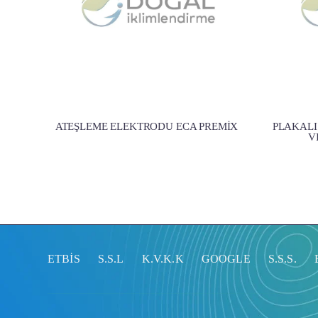
ATEŞLEME ELEKTRODU ECA PREMİX
PLAKALI
V
ETBİS
S.S.L
K.V.K.K
GOOGLE
S.S.S.