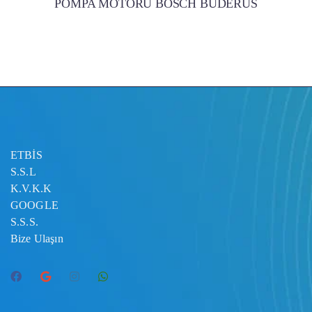
POMPA MOTORU BOSCH BUDERUS
ETBİS
S.S.L
K.V.K.K
GOOGLE
S.S.S.
Bize Ulaşın