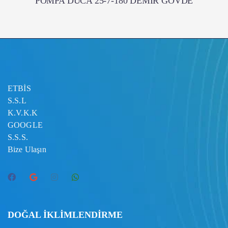
POMPA DUCA 25-7-180 DEMİR GÖVDE
ETBİS
S.S.L
K.V.K.K
GOOGLE
S.S.S.
Bize Ulaşın
DOĞAL İKLİMLENDİRME