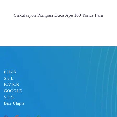
Sirkülasyon Pompası Duca Ape 180 Yonus Para
ETBİS
S.S.L
K.V.K.K
GOOGLE
S.S.S.
Bize Ulaşın