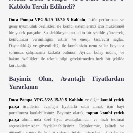
Kablolu Tercih Edilmeli?
Duca Pompa VPG-5/2A 15/50 5 Kablolu
, üstün performans ve
geniş uyumluluk özellikleri ile kombi sistemleriniz için mükemmel
bir yedek parçadır. Su sirkülasyonunu etkin bir şekilde yöneterek,
kombinizin verimliliğini artırır ve enerji tasarrufu sağlar.
Dayanıklılığı ve güvenilirliği ile kombinizin uzun yıllar boyunca
sorunsuz çalışmasına katkıda bulunur. Ayrıca, kolay montaj ve
bakım özellikleri ile teknik bilgi gerektirmeden hızlı bir şekilde
kurulabilir.
Bayimiz Olun, Avantajlı Fiyatlardan
Yararlanın
Duca Pompa VPG-5/2A 15/50 5 Kablolu
ve diğer
kombi yedek
parça
ürünlerini avantajlı fiyatlarla satın almak için bayi
portalımıza katılabilirsiniz. Bayimiz olarak,
toptan kombi yedek
parça
alımlarında özel fiyat avantajlarından ve hızlı teslimat
seçeneklerimizden faydalanabilirsiniz. Ürünlerimiz, kaliteli ve
güvenilir yapısı ile kombi sistemlerinizin ihtiyaçlarını karşılar ve