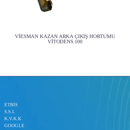
VİESMAN KAZAN ARKA ÇIKIŞ HORTUMU
VİTODENS 100
ETBİS
S.S.L
K.V.K.K
GOOGLE