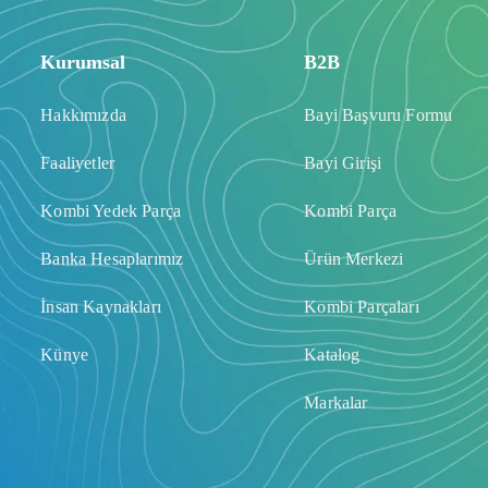
Kurumsal
B2B
Hakkımızda
Bayi Başvuru Formu
Faaliyetler
Bayi Girişi
Kombi Yedek Parça
Kombi Parça
Banka Hesaplarımız
Ürün Merkezi
İnsan Kaynakları
Kombi Parçaları
Künye
Katalog
Markalar