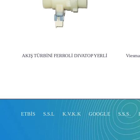
AKIŞ TÜRBİNİ FERROLİ DIVATOP YERLİ
Viesma
ETBİS
S.S.L
K.V.K.K
GOOGLE
S.S.S.