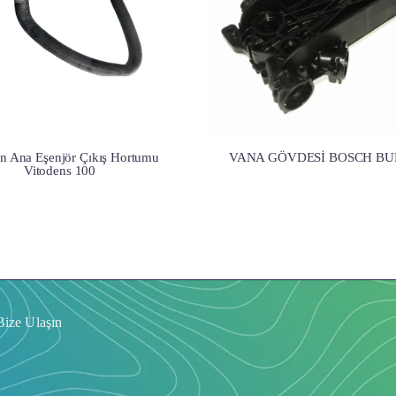
n Ana Eşenjör Çıkış Hortumu
VANA GÖVDESİ BOSCH B
Vitodens 100
Bize Ulaşın