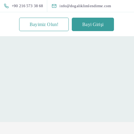
+90 216 573 38 68
info@dogaliklimlendirme.com
Bayimiz Olun!
Bayi Girişi