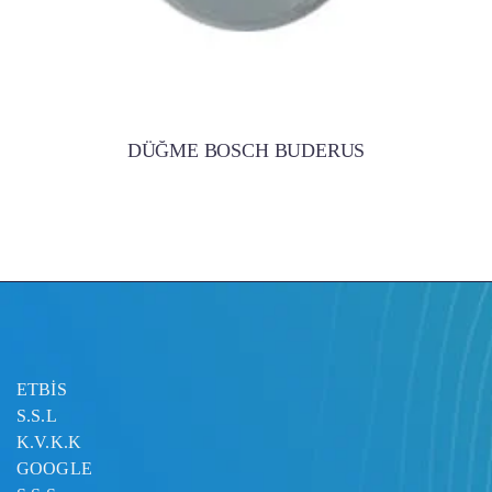
DÜĞME BOSCH BUDERUS
ETBİS
S.S.L
K.V.K.K
GOOGLE