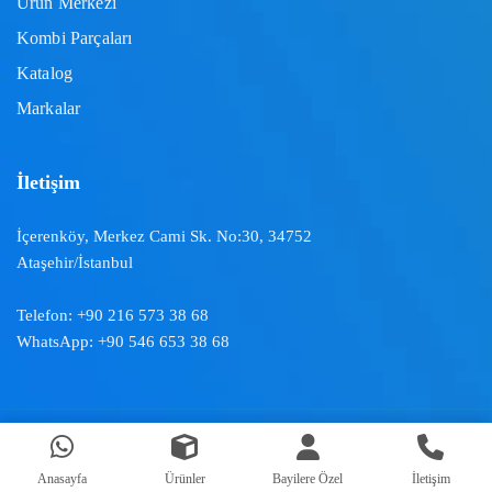
Ürün Merkezi
Kombi Parçaları
Katalog
Markalar
İletişim
İçerenköy, Merkez Cami Sk. No:30, 34752
Ataşehir/İstanbul
Telefon:
+90 216 573 38 68
WhatsApp:
+90 546 653 38 68
Doğal İklimlendirme ™ | 2024
Anasayfa
Ürünler
Bayilere Özel
İletişim