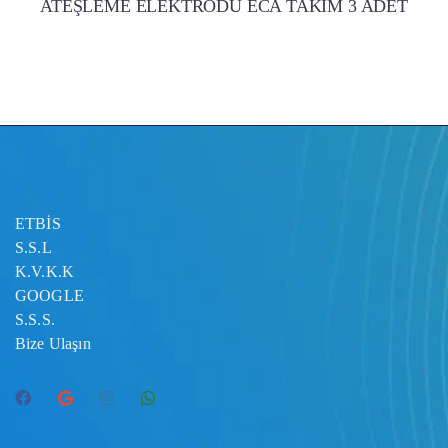
ATEŞLEME ELEKTRODU ECA TAKIM 3 ADET
ETBİS
S.S.L
K.V.K.K
GOOGLE
S.S.S.
Bize Ulaşın