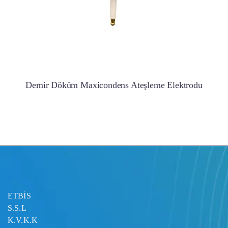
Demir Döküm Maxicondens Ateşleme Elektrodu
ETBİS
S.S.L
K.V.K.K