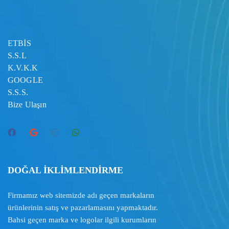
ETBİS
S.S.L
K.V.K.K
GOOGLE
S.S.S.
Bize Ulaşın
DOĞAL İKLİMLENDİRME
Firmamız web sitemizde adı geçen markaların
ürünlerinin satış ve pazarlamasını yapmaktadır.
Bahsi geçen marka ve logolar ilgili kurumların