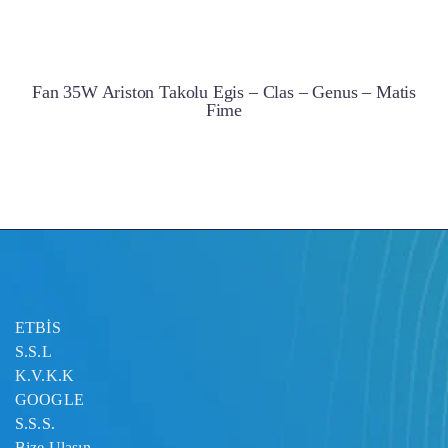
Fan 35W Ariston Takolu Egis – Clas – Genus – Matis
Fime
ETBİS
S.S.L
K.V.K.K
GOOGLE
S.S.S.
Bize Ulaşın