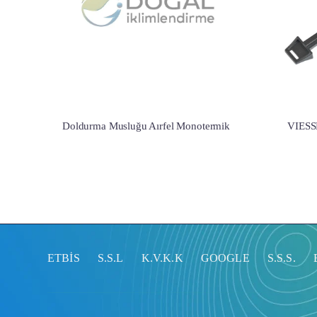
Doldurma Musluğu Aırfel Monotermik
VIES
ETBİS
S.S.L
K.V.K.K
GOOGLE
S.S.S.