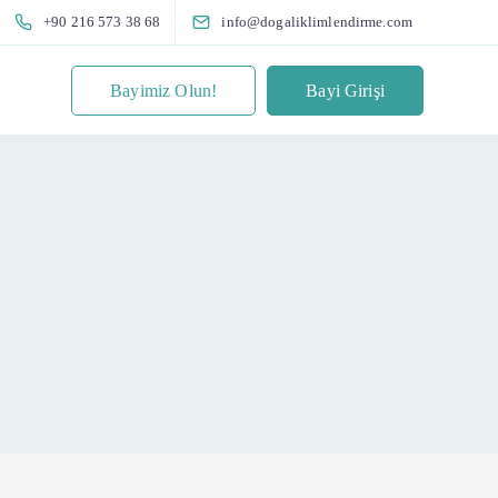
+90 216 573 38 68
info@dogaliklimlendirme.com
Bayimiz Olun!
Bayi Girişi