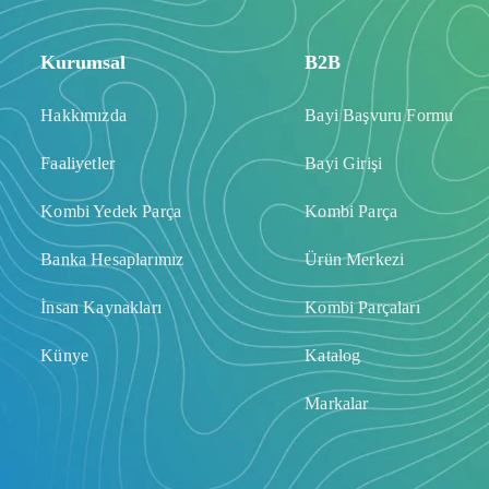
Kurumsal
B2B
Hakkımızda
Bayi Başvuru Formu
Faaliyetler
Bayi Girişi
Kombi Yedek Parça
Kombi Parça
Banka Hesaplarımız
Ürün Merkezi
İnsan Kaynakları
Kombi Parçaları
Künye
Katalog
Markalar