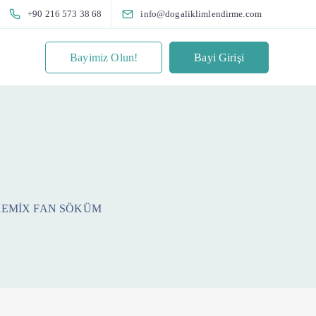
+90 216 573 38 68
info@dogaliklimlendirme.com
Bayimiz Olun!
Bayi Girişi
PREMİX FAN SÖKÜM