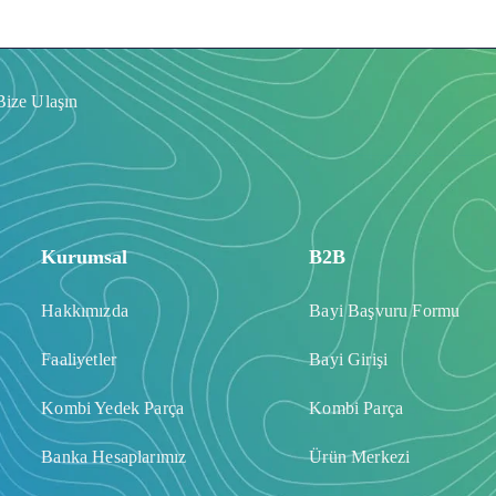
Bize Ulaşın
Kurumsal
B2B
Hakkımızda
Bayi Başvuru Formu
Faaliyetler
Bayi Girişi
Kombi Yedek Parça
Kombi Parça
Banka Hesaplarımız
Ürün Merkezi