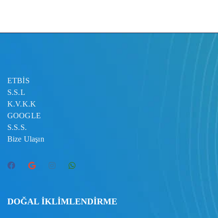
ETBİS
S.S.L
K.V.K.K
GOOGLE
S.S.S.
Bize Ulaşın
DOĞAL İKLİMLENDİRME