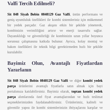
Valfi Tercih Edilmeli?
Sit 848 Siyah Bobin 0848129 Gaz Valfi
, üstün performans ve
geniş uyumluluk özellikleri ile kombi sistemleriniz için mükemmel
bir yedek parçadır. Gaz akışını etkin bir şekilde yöneterek,
kombinizin verimliliğini artırır ve enerji tasarrufu sağlar.
Dayanıklılığı ve güvenilirliği ile kombinizin uzun yıllar boyunca
sorunsuz çalışmasına katkıda bulunur. Ayrıca, kolay montaj ve
bakım özellikleri ile teknik bilgi gerektirmeden hızlı bir şekilde
kurulabilir.
Bayimiz Olun, Avantajlı Fiyatlardan
Yararlanın
Sit 848 Siyah Bobin 0848129 Gaz Valfi
ve diğer
kombi yedek
parça
ürünlerini avantajlı fiyatlarla satın almak için bayi
portalımıza katılabilirsiniz. Bayimiz olarak,
toptan kombi yedek
parça
alımlarında özel fiyat avantajlarından ve hızlı teslimat
seçeneklerimizden faydalanabilirsiniz. Ürünlerimiz, kaliteli ve
güvenilir yapısı ile kombi sistemlerinizin ihtiyaçlarını karşılar ve