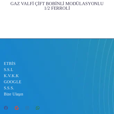
GAZ VALFİ ÇİFT BOBİNLİ MODÜLASYONLU
1/2 FERROLİ
ETBİS
S.S.L
K.V.K.K
GOOGLE
S.S.S.
Bize Ulaşın