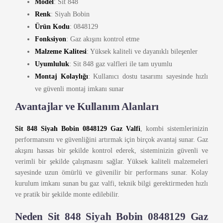
Model
: Sit 848
Renk
: Siyah Bobin
Ürün Kodu
: 0848129
Fonksiyon
: Gaz akışını kontrol etme
Malzeme Kalitesi
: Yüksek kaliteli ve dayanıklı bileşenler
Uyumluluk
: Sit 848 gaz valfleri ile tam uyumlu
Montaj Kolaylığı
: Kullanıcı dostu tasarımı sayesinde hızlı
ve güvenli montaj imkanı sunar
Avantajlar ve Kullanım Alanları
Sit 848 Siyah Bobin 0848129 Gaz Valfi
, kombi sistemlerinizin
performansını ve güvenliğini artırmak için birçok avantaj sunar. Gaz
akışını hassas bir şekilde kontrol ederek, sisteminizin güvenli ve
verimli bir şekilde çalışmasını sağlar. Yüksek kaliteli malzemeleri
sayesinde uzun ömürlü ve güvenilir bir performans sunar. Kolay
kurulum imkanı sunan bu gaz valfi, teknik bilgi gerektirmeden hızlı
ve pratik bir şekilde monte edilebilir.
Neden Sit 848 Siyah Bobin 0848129 Gaz