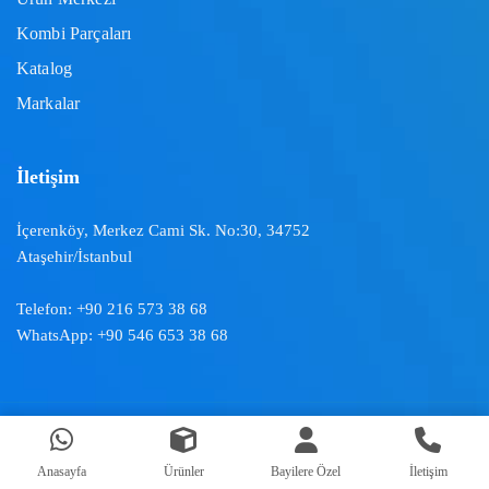
Kombi Parçaları
Katalog
Markalar
İletişim
İçerenköy, Merkez Cami Sk. No:30, 34752
Ataşehir/İstanbul
Telefon:
+90 216 573 38 68
WhatsApp:
+90 546 653 38 68
Doğal İklimlendirme ™ | 2024
Anasayfa
Ürünler
Bayilere Özel
İletişim