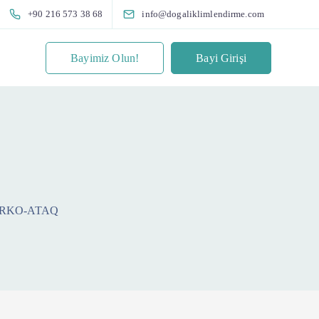
+90 216 573 38 68
info@dogaliklimlendirme.com
Bayimiz Olun!
Bayi Girişi
LARKO-ATAQ