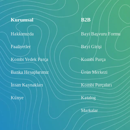
Kurumsal
B2B
Hakkımızda
Bayi Başvuru Formu
Faaliyetler
Bayi Girişi
Kombi Yedek Parça
Kombi Parça
Banka Hesaplarımız
Ürün Merkezi
İnsan Kaynakları
Kombi Parçaları
Künye
Katalog
Markalar