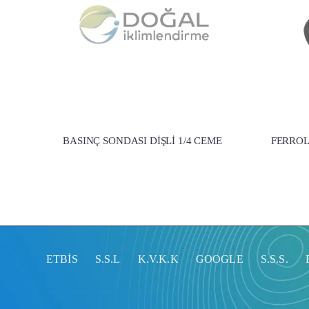
BASINÇ SONDASI DİŞLİ 1/4 CEME
FERROL
ETBİS
S.S.L
K.V.K.K
GOOGLE
S.S.S.