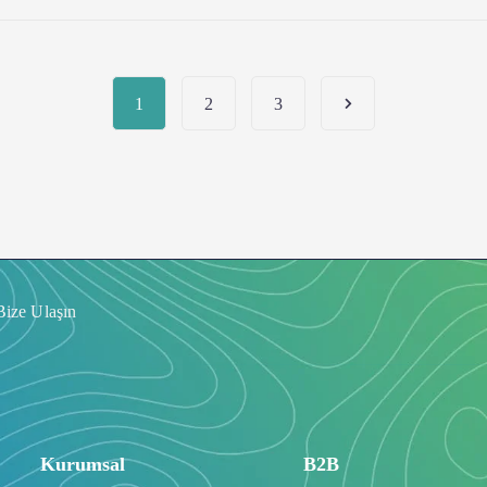
1
2
3
Bize Ulaşın
Kurumsal
B2B