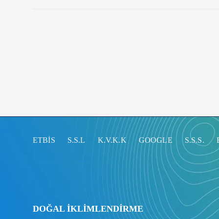
ETBİS
S.S.L
K.V.K.K
GOOGLE
S.S.S.
DOĞAL İKLİMLENDİRME