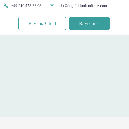
+90 216 573 38 68
info@dogaliklimlendirme.com
Bayimiz Olun!
Bayi Girişi