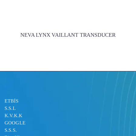
NEVA LYNX VAILLANT TRANSDUCER
ETBİS
S.S.L
K.V.K.K
GOOGLE
S.S.S.