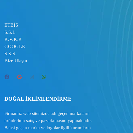
ETBİS
S.S.L
K.V.K.K
GOOGLE
S.S.S.
Bize Ulaşın
DOĞAL İKLİMLENDİRME
Firmamız web sitemizde adı geçen markaların
ürünlerinin satış ve pazarlamasını yapmaktadır.
Bahsi geçen marka ve logolar ilgili kurumların