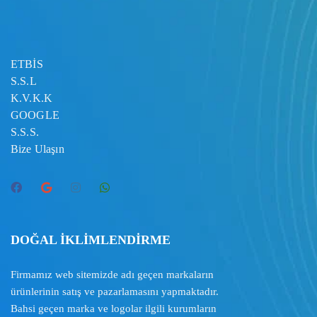
ETBİS
S.S.L
K.V.K.K
GOOGLE
S.S.S.
Bize Ulaşın
DOĞAL İKLİMLENDİRME
Firmamız web sitemizde adı geçen markaların
ürünlerinin satış ve pazarlamasını yapmaktadır.
Bahsi geçen marka ve logolar ilgili kurumların