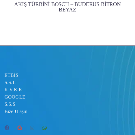
AKIŞ TÜRBİNİ BOSCH – BUDERUS BİTRON
BEYAZ
ETBİS
S.S.L
K.V.K.K
GOOGLE
S.S.S.
Bize Ulaşın