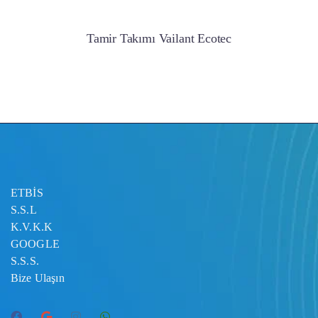
Tamir Takımı Vailant Ecotec
ETBİS
S.S.L
K.V.K.K
GOOGLE
S.S.S.
Bize Ulaşın