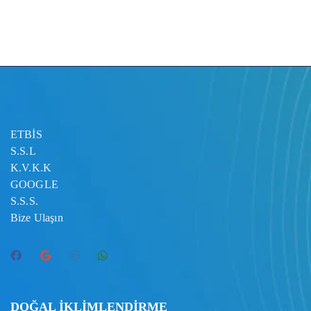
ETBİS
S.S.L
K.V.K.K
GOOGLE
S.S.S.
Bize Ulaşın
DOĞAL İKLİMLENDİRME