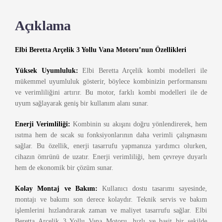
Açıklama
Elbi Beretta Arçelik 3 Yollu Vana Motoru’nun Özellikleri
Yüksek Uyumluluk:
Elbi Beretta Arçelik kombi modelleri ile
mükemmel uyumluluk gösterir, böylece kombinizin performansını
ve verimliliğini artırır. Bu motor, farklı kombi modelleri ile de
uyum sağlayarak geniş bir kullanım alanı sunar.
Enerji Verimliliği:
Kombinin su akışını doğru yönlendirerek, hem
ısıtma hem de sıcak su fonksiyonlarının daha verimli çalışmasını
sağlar. Bu özellik, enerji tasarrufu yapmanıza yardımcı olurken,
cihazın ömrünü de uzatır. Enerji verimliliği, hem çevreye duyarlı
hem de ekonomik bir çözüm sunar.
Kolay Montaj ve Bakım:
Kullanıcı dostu tasarımı sayesinde,
montajı ve bakımı son derece kolaydır. Teknik servis ve bakım
işlemlerini hızlandırarak zaman ve maliyet tasarrufu sağlar. Elbi
Beretta Arçelik 3 Yollu Vana Motoru, hızlı ve basit bir şekilde