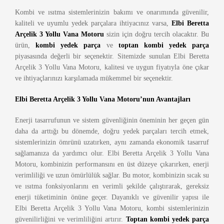
Kombi ve ısıtma sistemlerinizin bakımı ve onarımında güvenilir,
kaliteli ve uyumlu yedek parçalara ihtiyacınız varsa,
Elbi Beretta
Arçelik 3 Yollu Vana Motoru
sizin için doğru tercih olacaktır. Bu
ürün,
kombi yedek parça
ve
toptan kombi yedek parça
piyasasında değerli bir seçenektir. Sitemizde sunulan Elbi Beretta
Arçelik 3 Yollu Vana Motoru, kalitesi ve uygun fiyatıyla öne çıkar
ve ihtiyaçlarınızı karşılamada mükemmel bir seçenektir.
Elbi Beretta Arçelik 3 Yollu Vana Motoru’nun Avantajları
Enerji tasarrufunun ve sistem güvenliğinin öneminin her geçen gün
daha da arttığı bu dönemde, doğru yedek parçaları tercih etmek,
sistemlerinizin ömrünü uzatırken, aynı zamanda ekonomik tasarruf
sağlamanıza da yardımcı olur. Elbi Beretta Arçelik 3 Yollu Vana
Motoru, kombinizin performansını en üst düzeye çıkarırken, enerji
verimliliği ve uzun ömürlülük sağlar. Bu motor, kombinizin sıcak su
ve ısıtma fonksiyonlarını en verimli şekilde çalıştırarak, gereksiz
enerji tüketiminin önüne geçer. Dayanıklı ve güvenilir yapısı ile
Elbi Beretta Arçelik 3 Yollu Vana Motoru, kombi sistemlerinizin
güvenilirliğini ve verimliliğini artırır.
Toptan kombi yedek parça