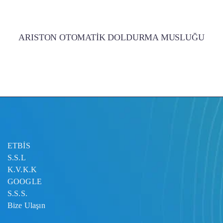
ARISTON OTOMATİK DOLDURMA MUSLUĞU
ETBİS
S.S.L
K.V.K.K
GOOGLE
S.S.S.
Bize Ulaşın