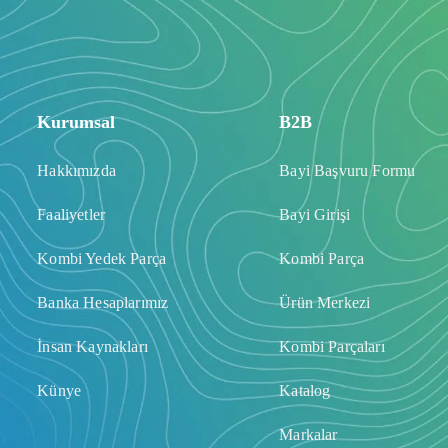
Kurumsal
B2B
Hakkımızda
Bayi Başvuru Formu
Faaliyetler
Bayi Girişi
Kombi Yedek Parça
Kombi Parça
Banka Hesaplarımız
Ürün Merkezi
İnsan Kaynakları
Kombi Parçaları
Künye
Katalog
Markalar