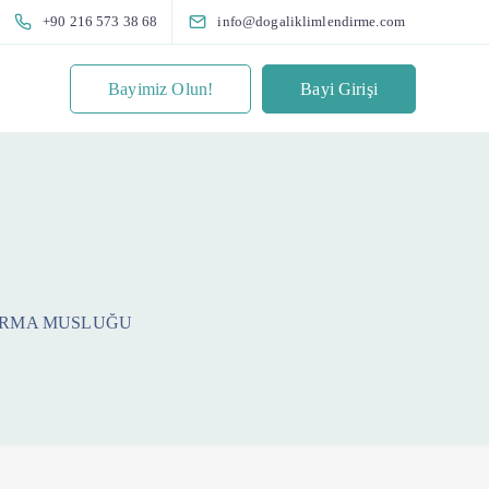
+90 216 573 38 68
info@dogaliklimlendirme.com
Bayimiz Olun!
Bayi Girişi
URMA MUSLUĞU