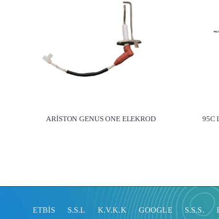
ARİSTON GENUS ONE ELEKROD
95C 
ETBİS
S.S.L
K.V.K.K
GOOGLE
S.S.S.